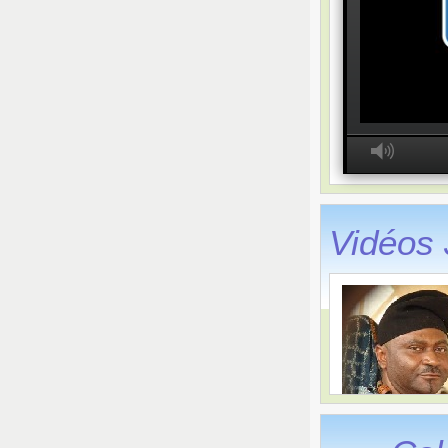
M
Vidéos 