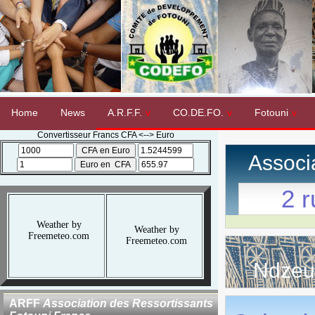
Home
News
A.R.F.F.
CO.DE.FO.
Fotouni
Convertisseur Francs CFA <--> Euro
Associ
2 r
Weather by
Weather by
Freemeteo.com
Freemeteo.com
Ndzeu
ARFF
Association des Ressortissants