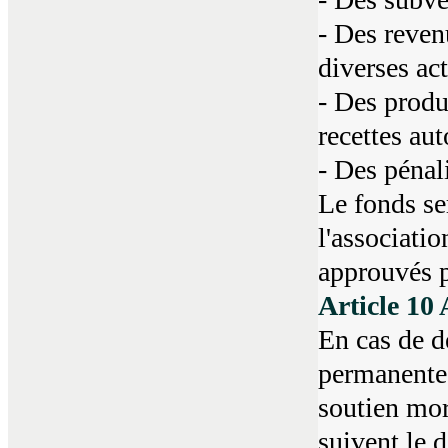
- Des revenu
diverses act
- Des produi
recettes aut
- Des pénal
Le fonds se
l'associati
approuvés p
Article 10 
En cas de d
permanente 
soutien mora
suivent le d