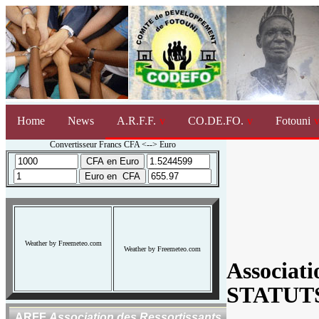
Home
News
A.R.F.F.
CO.DE.FO.
Fotouni
Convertisseur Francs CFA <--> Euro
Weather by Freemeteo.com
Weather by Freemeteo.com
Associat
STATUT
ARFF
Association des Ressortissants