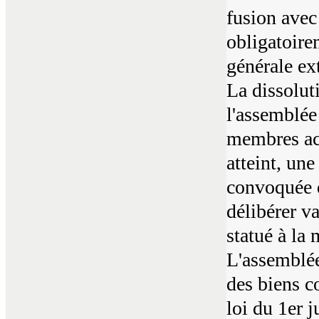
fusion avec
obligatoire
générale ex
La dissolut
l'assemblée
membres act
atteint, un
convoquée d
délibérer v
statué à la
L'assemblée
des biens c
loi du 1er 