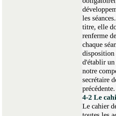
obligatoire
développeme
les séances
titre, elle 
renferme de
chaque séanc
dispositio
d'établir u
notre compo
secrétaire 
précédente.
4-2 Le cah
Le cahier de
toutes les a