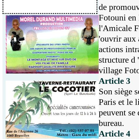
de promouvo
Fotouni en F
l'Amicale F
'ouvrir aux
actions intr
structure d 
village Fot
Article 3
Son siège s
Paris et le
peuvent se 
bureau.
Article 4