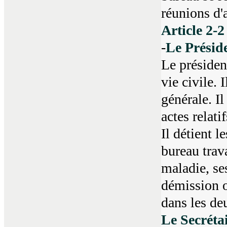
réunions d'
Article 2-2
-
Le Présid
Le président
vie civile.
générale. Il
actes relati
Il détient 
bureau trav
maladie, se
démission o
dans les de
Le Secréta