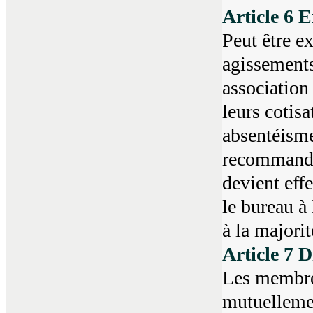
Article 6 
Peut être e
agissements
association
leurs cotis
absentéisme
recommandée
devient eff
le bureau à
à la majori
Article 7 D
Les membres
mutuellement