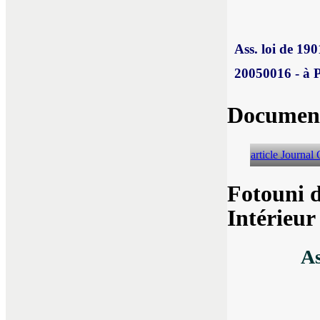
Ass. loi de 19
20050016 - à P
Document
article Journal 
Fotouni 
Intérieur
As