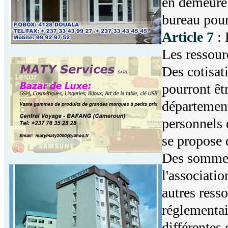
en demeure 
bureau pour
Article 7
: 
Les ressour
Des cotisat
pourront êtr
départementa
personnels d
se propose d
Des sommes 
l'associatio
autres resso
réglementai
différentes