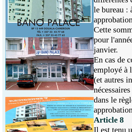
le bureau :
approbation
Cette somme
pour l'anné
janvier.
En cas de co
employé à l
(et autres i
nécessaires 
dans le règl
approbation
Article 8
Il est tenu