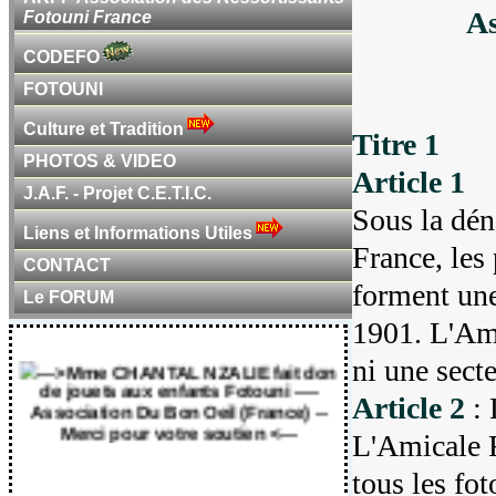
As
Fotouni France
CODEFO
FOTOUNI
Culture et Tradition
Titre 1
PHOTOS & VIDEO
Article 1
J.A.F. - Projet C.E.T.I.C.
Sous la dé
Liens et Informations Utiles
France, les
CONTACT
forment une
Le FORUM
1901. L'Ami
---> Mme CHANTAL NZALIE fait don
de jouets aux enfants Fotouni ----
ni une sect
Association Du Bon Oeil (France) --
Article 2
: 
Merci pour votre soutien <---
L'Amicale F
tous les fot