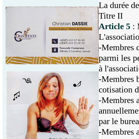
La durée de 
Titre II
Article 5
:
L'associati
-Membres d'
parmi les p
à l'associat
-Membres bi
cotisation 
-Membres ac
annuellement
par le burea
-Membres ad