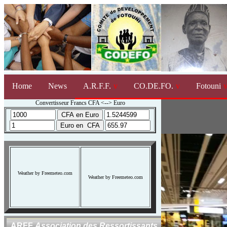
Home
News
A.R.F.F.
CO.DE.FO.
Fotouni
Convertisseur Francs CFA <--> Euro
Weather by Freemeteo.com
Weather by Freemeteo.com
ARFF
Association des Ressortissants