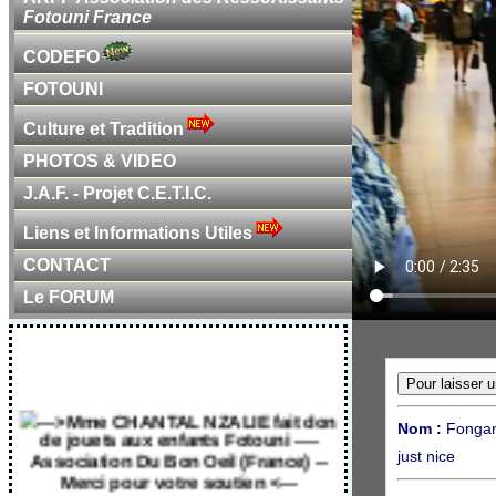
Fotouni France
CODEFO
FOTOUNI
Culture et Tradition
PHOTOS & VIDEO
J.A.F. - Projet C.E.T.I.C.
Liens et Informations Utiles
CONTACT
Le FORUM
---> Mme CHANTAL NZALIE fait don
de jouets aux enfants Fotouni ----
Nom :
Fonga
Association Du Bon Oeil (France) --
just nice
Merci pour votre soutien <---