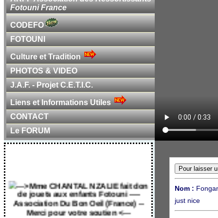
Fotouni France
CODEFO
FOTOUNI
Culture et Tradition
PHOTOS & VIDEO
J.A.F. - Projet C.E.T.I.C.
Liens et Informations Utiles
CONTACT
Le FORUM
---> Mme CHANTAL NZALIE fait don
de jouets aux enfants Fotouni ----
Nom :
Fonga
Association Du Bon Oeil (France) --
just nice
Merci pour votre soutien <---