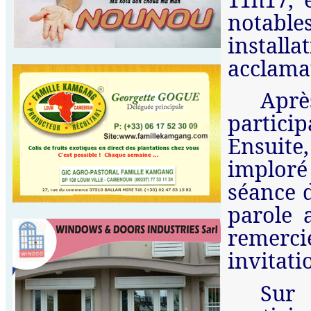
notables
installa
acclamat
Apr
partici
Ensuite
imploré 
séance d
parole 
remerci
invitati
Sur 