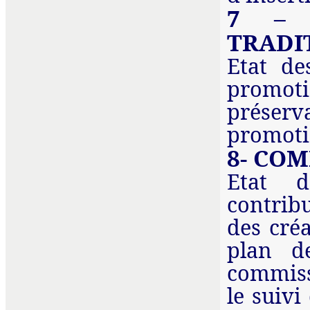
7 – 
TRADI
Etat de
promot
préserv
promotio
8- CO
Etat d
contrib
des créa
plan d
commiss
le suivi