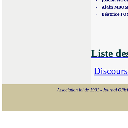
Alain MBO
-
Béatrice F
-
Liste de
Discours
Association loi de 1901 - Journal Of