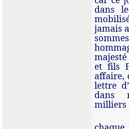
dans l
mobilis
jamais 
sommes
hommage
majest
et fils
affaire
lettre 
dans
millier
chaque 