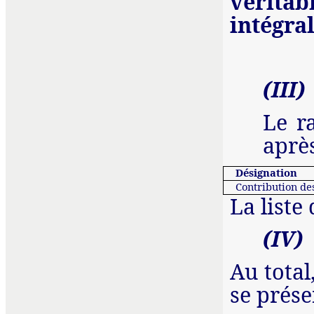
vérita
intégra
(III)
Le r
après
Désignation
Contribution des
La liste
(IV)
Au total
se prése