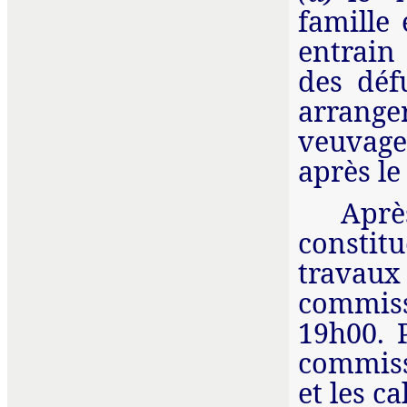
famille 
entrain
des déf
arrange
veuvage
après le
Aprè
constitu
travaux 
commiss
19h00. 
commiss
et les c