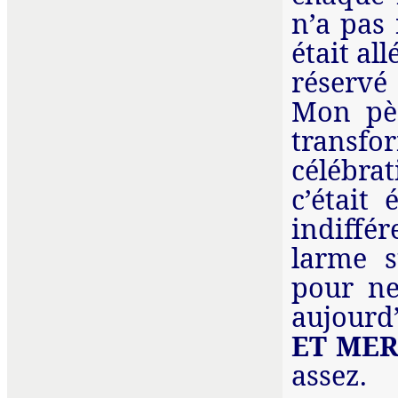
n’a pas 
était al
réservé
Mon pèr
transfo
célébra
c’était
indiffér
larme s
pour ne
aujourd’
ET MER
assez.