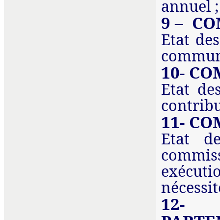
annuel ;
9 –
CO
Etat des
communa
10- CO
Etat des
contribu
11- C
Etat d
commis
exécuti
nécessit
12- 