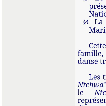
prés
Natio
La
Ø
Mari
Cett
famille,
danse t
Les 
Ntchwa’
le
Nt
représ