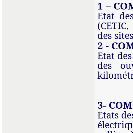
1 – C
Etat de
(CETIC,
des site
2 - C
Etat des
des ou
kilométr
3- CO
Etats de
électri