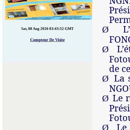
NGNI
Pré
Perm
L
Ø
Sat, 08 Aug 2026 03:43:52 GMT
FONG
Compteur De Visite
L’
Ø
Foto
de c
La 
Ø
NGOU
Le 
Ø
Prés
Foto
Le
Ø