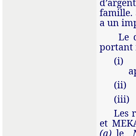
d’argent
famille.
a un imp
Le 
portant
(i)
a
(ii)
(iii)
Les 
et MEK
(a)
le