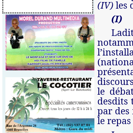
(IV)
les 
(I)
Ladi
nota
l’instal
(nationa
présent
discours
le déba
desdits 
par des 
le repas