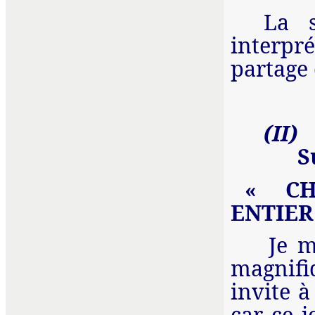
La s
interpr
partage 
(II)
S
« CH
ENTIER
Je m
magnifi
invite 
car ce 