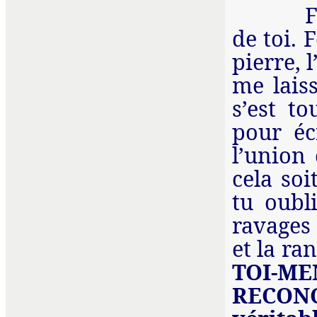
F
de toi. 
pierre, 
me lais
s’est t
pour éc
l’union 
cela so
tu oubl
ravages 
et la r
TOI-M
RECON