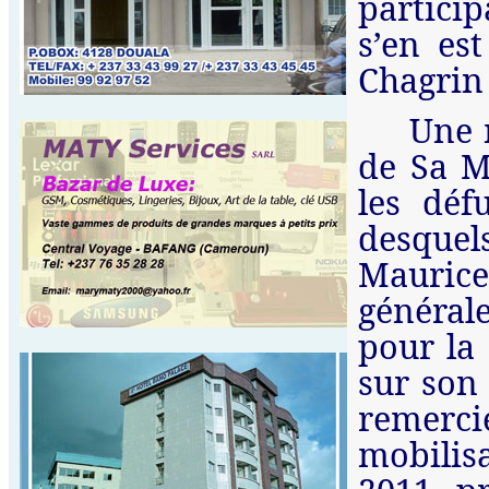
partici
s’en est
Chagrin 
Une 
de Sa M
les dé
desquel
Maurice
générale
pour la
sur son 
remerc
mobilis