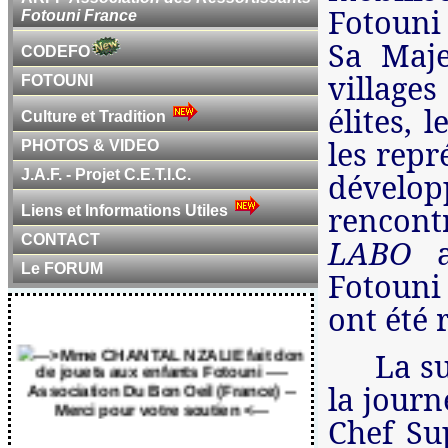
Fotouni
Fotouni France
Sa Maje
CODEFO
village
FOTOUNI
élites,
Culture et Tradition
les repr
PHOTOS & VIDEO
J.A.F. - Projet C.E.T.I.C.
dévelo
rencontr
Liens et Informations Utiles
CONTACT
LABO
Le FORUM
Fotouni 
ont été r
---> Mme CHANTAL NZALIE fait don
de jouets aux enfants Fotouni ----
La s
Association Du Bon Oeil (France) --
Merci pour votre soutien <---
la journ
Chef Su