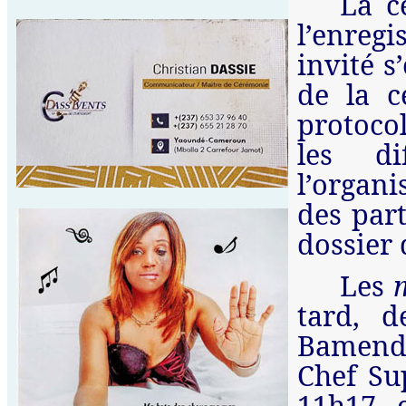
La c
l’enreg
invité s
de la c
protoco
les di
l’organi
des part
dossier 
Les
tard, d
Bamendj
Chef Su
11h17, 