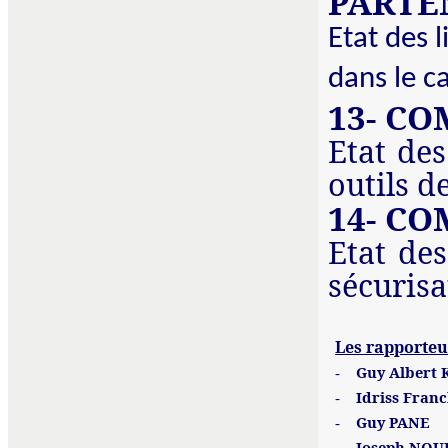
PARTE
Etat des 
dans le c
13- C
Etat des
outils d
14- C
Etat de
sécurisa
Les rapporteu
Guy Albert
-
Idriss Fra
-
Guy PANE
-
Joseph NOU
-