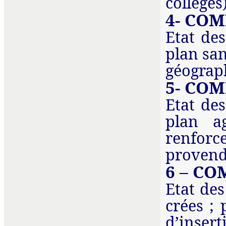
collèges)
4- CO
Etat des
plan san
géograp
5- CO
Etat des
plan ag
renforce
provende
6 – CO
Etat de
crées ;
d’insert