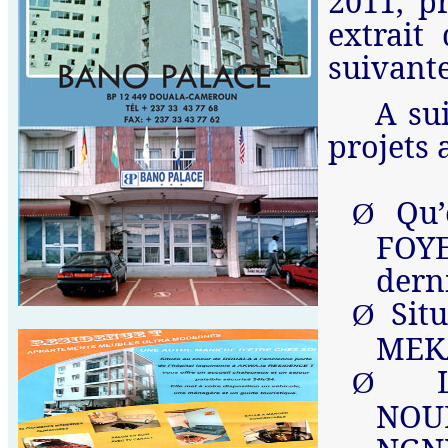
2011, pr
extrait
suivante
A su
projets 
Qu’
Ø
FOYE
derni
Situ
Ø
MEK
Ø
NOU