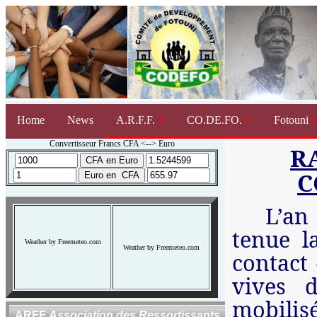
Home
News
A.R.F.F.
CO.DE.FO.
Fotouni
Convertisseur Francs CFA <--> Euro
R
C
L’an
tenue l
Weather by Freemeteo.com
Weather by Freemeteo.com
contact
vives 
mobilis
ARFF
Association des Ressortissants