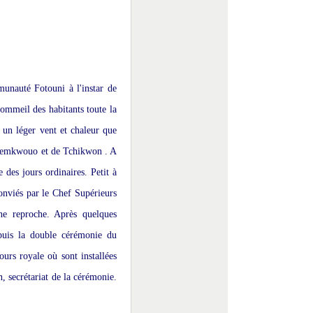
unauté Fotouni à l'instar de
sommeil des habitants toute la
r un léger vent et chaleur que
de Demkwouo et de Tchikwon . A
 des jours ordinaires. Petit à
conviés par le Chef Supérieurs
ne reproche. Après quelques
puis la double cérémonie du
ours royale où sont installées
on, secrétariat de la cérémonie.