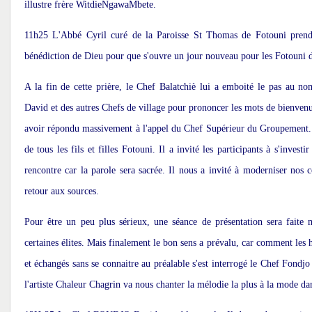
illustre frère WitdieNgawaMbete.
11h25 L'Abbé Cyril curé de la Paroisse St Thomas de Fotouni pren
bénédiction de Dieu pour que s'ouvre un jour nouveau pour les Fotouni 
A la fin de cette prière, le Chef Balatchiè lui a emboité le pas au
David et des autres Chefs de village pour prononcer les mots de bienvenu.
avoir répondu massivement à l'appel du Chef Supérieur du Groupement. 
de tous les fils et filles Fotouni. Il a invité les participants à s'invest
rencontre car la parole sera sacrée. Il nous a invité à moderniser nos 
retour aux sources.
Pour être un peu plus sérieux, une séance de présentation sera faite
certaines élites. Mais finalement le bon sens a prévalu, car comment le
et échangés sans se connaitre au préalable s'est interrogé le Chef Fondj
l'artiste Chaleur Chagrin va nous chanter la mélodie la plus à la mode da