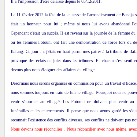
Il a l'impression d'être délaissé depuis le 03/12/2011.
Le 11 février 2012 la fête de la jeunesse de l'arrondissement de Bandja s
était un honneur pour lui ; même si nous lui avons abandonné l'org
Cependant c'était un succès. Il est revenu sur la journée de la femme d
où les femmes Fotouni ont fait une démonstration de force lors du déf
Bafang. Ce jour : « j'étais en haut parmi mes paires à la tribune de Bafan
provoqué des éclats de joies dans les tribunes. Et chacun s'est senti 
devons plus nous éloigner des affaires du village.
Désormais nous serons organisés en commission pour un travail efficace
nous sommes toujours en train de fuir le village. Pourquoi nous ne pouv
venir séjourner au village? Les Fotouni ne doivent plus venir au 
funérailles et les enterrements. Il pense que nous avons gardé les séqu
reconnait l'existence des conflits diverses, ses conflits ne doivent pas n
Nous devons nous réconcilier . Nous réconcilier avec nous même, avec 