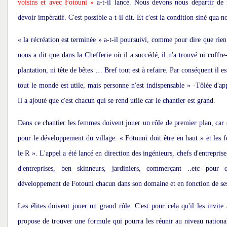
voisins et avec Fotouni »
a-t-il lancé. Nous devons nous départir de n
devoir impératif. C'est possible a-t-il dit. Et c'est la condition siné qua
« la récréation est terminée » a-t-il poursuivi, comme pour dire que rie
nous a dit que dans la Chefferie où il a succédé, il n'a trouvé ni coffre-
plantation, ni tête de bêtes … Bref tout est à refaire. Par conséquent il es
tout le monde est utile, mais personne n'est indispensable » -Tôlée d'ap
Il a ajouté que c'est chacun qui se rend utile car le chantier est grand.
Dans ce chantier les femmes doivent jouer un rôle de premier plan, car
pour le développement du village. « Fotouni doit être en haut » et le
le R ». L'appel a été lancé en direction des ingénieurs, chefs d'entrepris
d'entreprises, ben skinneurs, jardiniers, commerçant ..etc pour qu
développement de Fotouni chacun dans son domaine et en fonction de s
Les élites doivent jouer un grand rôle. C'est pour cela qu'il les invite
propose de trouver une formule qui pourra les réunir au niveau nationa