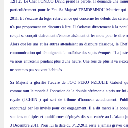
12H 25 Le Chef FONDJO David prend la parole. Il demande une minute
particulièrement pour le Feu Sa Majesté TEMDEMNOU Maurice qui n
2011. Et s'excuse du léger retard en ce qui concerne les débuts des céré
n'a pas proprement un discours à lire. Il s'adresse directement à la popu
ce qui se conçoit clairement s'énonce aisément et les mots pour le dire s
Alors que les uns et les autres attendaient un discours classique, le Chef 
communication qui témoigne de la maîtrise des sujets évoqués. Il a juste
va nous entretenir pendant plus d'une heure. Une fois de plus il va s'exc
ne sommes pas souvent habitués.
Sa Majesté a glorifié l'œuvre de FO'O PEKO NZEULIE Gabriel qui 
comme tout le monde à l'occasion de la double cérémonie a pris sur lui 
royale (TCHEN ) qui sert de tribune d'honneur actuellement. Publiq
encouragé par les invités pour cet engagement. Il a dit merci à la popul
soutiens multiples et multiformes déployés dès son entrée au La'akam j
3 Décembre 2011. Pour lui la date du 3/12/2011 reste à jamais graver dan