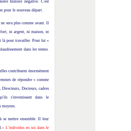
otre histoire négative. C'est
 non pour le nouveau départ.
n ne sera plus comme avant. Il
fort, ni argent, ni maison, ni
t là pour travailler. Pour lui «
plaudissement dans les tentes.
 elles contribuent énormément
s femmes de répondre « comme
e, Directeurs, Docteurs, cadres
'ils s'investissent dans le
es moyens.
 à se mettre ensemble. Il leur
l.
« L'individus en soi dans le