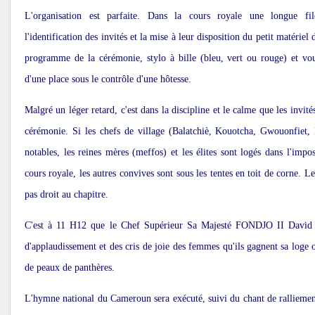
L'organisation est parfaite. Dans la cours royale une longue file
l'identification des invités et la mise à leur disposition du petit matériel
programme de la cérémonie, stylo à bille (bleu, vert ou rouge) et vo
d'une place sous le contrôle d'une hôtesse.
Malgré un léger retard, c'est dans la discipline et le calme que les invit
cérémonie. Si les chefs de village (Balatchiè, Kouotcha, Gwouonfiet,
notables, les reines mères (meffos) et les élites sont logés dans l'impos
cours royale, les autres convives sont sous les tentes en toit de corne. L
pas droit au chapitre.
C'est à 11 H12 que le Chef Supérieur Sa Majesté FONDJO II David 
d'applaudissement et des cris de joie des femmes qu'ils gagnent sa loge or
de peaux de panthères.
L'hymne national du Cameroun sera exécuté, suivi du chant de rallieme