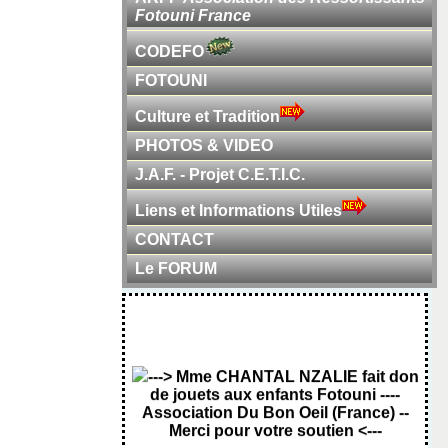
Fotouni France
CODEFO
FOTOUNI
Culture et Tradition
PHOTOS & VIDEO
J.A.F. - Projet C.E.T.I.C.
Liens et Informations Utiles
CONTACT
Le FORUM
---> Mme CHANTAL NZALIE fait don
de jouets aux enfants Fotouni ----
Association Du Bon Oeil (France) --
Merci pour votre soutien <---