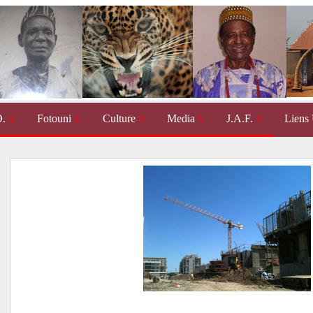
.
Fotouni
Culture
Media
J.A.F.
Liens 