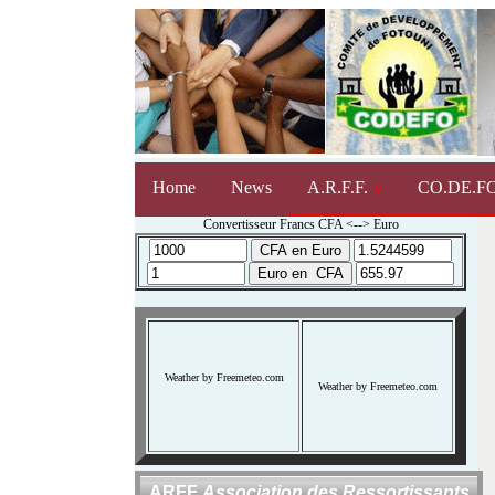
Home
News
A.R.F.F.
CO.DE.FO
Convertisseur Francs CFA <--> Euro
Weather by Freemeteo.com
Weather by Freemeteo.com
ARFF
Association des Ressortissants